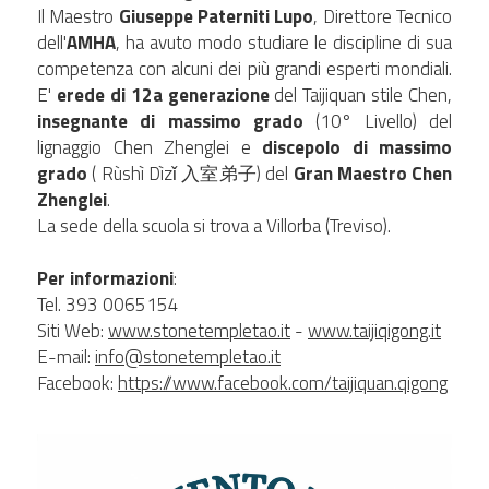
Il Maestro 
Giuseppe Paterniti Lupo
, Direttore Tecnico 
dell'
AMHA
, ha avuto modo studiare le discipline di sua 
competenza con alcuni dei più grandi esperti mondiali. 
E' 
erede di 12a generazione 
del Taijiquan stile Chen,
insegnante di massimo grado
 (10° Livello) del 
lignaggio Chen Zhenglei e 
discepolo di massimo 
grado
 ( Rùshì Dìzǐ 入室弟子) del 
Gran Maestro Chen 
Zhenglei
.
La sede della scuola si trova a Villorba (Treviso).
Per informazioni
:
Tel. 393 0065154
Siti Web: 
www.stonetempletao.it
 - 
www.taijiqigong.it
E-mail: 
info@stonetempletao.it
Facebook: 
https://www.facebook.com/taijiquan.qigong