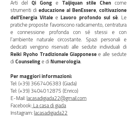
Arti del 
Qi Gong
 e 
Taijiquan stile Chen
 come 
strumenti di 
educazione al BenEssere
, 
coltivazione 
dell’Energia Vitale
 e 
Lavoro profondo sul sè
. Le 
pratiche proposte favoriscono radicamento, centratura 
e connessione profonda con sé stessi e con 
l’ambiente naturale circostante. Spazi personali e 
dedicati vengono riservati alle sedute individuali di 
Reiki Ryoho Tradizionale Giapponese
 e alle sedute 
di 
Counseling 
e di 
Numerologia
.
Per maggiori informazioni:
Tel: (+39) 3667406383 (Giada)
Tel: (+39) 3404012875 (Enrico)
E-Mail: 
lacasadigiada22@gmail.com
Facebook:
La casa di giada
Instagram: 
lacasadigiada22