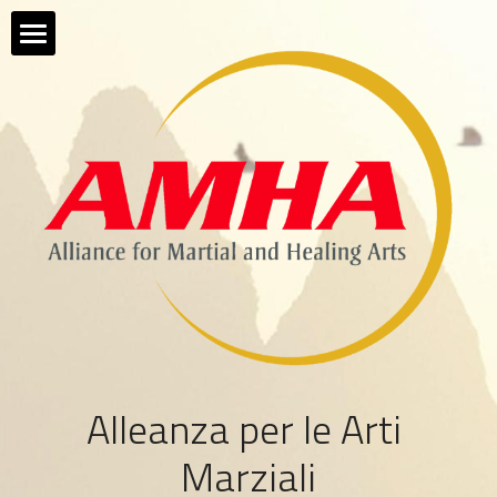
Home
Filosofia
Alleanza
Requisiti
Vantaggi
Scuole
Alleanza per le Arti 
Insegnanti
Marziali