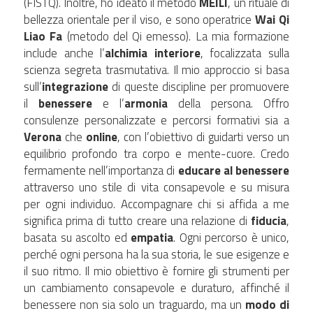
(FISTQ). Inoltre, ho ideato il metodo 
MEILI
, un rituale di 
bellezza orientale per il viso, e sono operatrice 
Wai Qi 
Liao Fa
 (metodo del Qi emesso). La mia formazione 
include anche l’
alchimia interiore
, focalizzata sulla 
scienza segreta trasmutativa. Il mio approccio si basa 
sull’
integrazione
 di queste discipline per promuovere 
il 
benessere 
e l’
armonia
 della persona. Offro 
consulenze personalizzate e percorsi formativi sia a 
Verona 
che 
online
, con l’obiettivo di guidarti verso un 
equilibrio profondo tra corpo e mente-cuore. Credo 
fermamente nell’importanza di 
educare al benessere 
attraverso uno stile di vita consapevole e su misura 
per ogni individuo. Accompagnare chi si affida a me 
significa prima di tutto creare una relazione di 
fiducia
, 
basata su ascolto ed 
empatia
. Ogni percorso è unico, 
perché ogni persona ha la sua storia, le sue esigenze e 
il suo ritmo. Il mio obiettivo è fornire gli strumenti per 
un cambiamento consapevole e duraturo, affinché il 
benessere non sia solo un traguardo, ma un 
modo di 