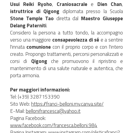
Usui Reiki Ryoho
, 
Craniosacrale
 e 
Dien Chan
, 
istruttrice di Qigong
 diplomata presso la Scuola 
Stone Temple Tao
 diretta dal 
Maestro Giuseppe 
Delang Paterniti
.
Considero la persona a tutto tondo, la accompagno 
verso una maggiore 
consapevolezza di sé
 e a sentire 
l'innata 
comunione
 con il proprio corpo e con l'intero 
creato. Propongo trattamenti, percorsi personalizzati e 
corsi di
 Qigong
 che promuovono il ripristino e 
mantenimento di una salute naturale e autentica, che 
porta armonia.
Per maggiori informazioni:
Tel: (+39) 3287153390
Sito Web
: 
https://franci-belloni.my.canva.site/
E-Mail: 
bellonifrancesca@yahoo.it
Pagina Facebook: 
www.facebook.com/francesca.belloni.984
Pagina Instagram: 
www.instagram.com/olisticafranci?