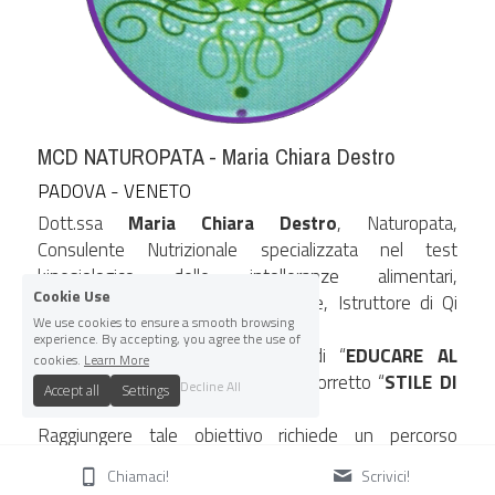
MCD NATUROPATA - Maria Chiara Destro
PADOVA - VENETO
Dott.ssa 
Maria Chiara Destro
, Naturopata, 
Consulente Nutrizionale specializzata nel test 
kinesiologico delle intolleranze alimentari, 
Cookie Use
Floriterapeuta, Riflessologa plantare, Istruttore di Qi 
We use cookies to ensure a smooth browsing
Gong.
experience. By accepting, you agree the use of
In qualità di Naturopata cerco di “
EDUCARE AL 
cookies.
Learn More
BENESSERE
” cioè condividere un corretto “
STILE DI 
Decline All
Accept all
Settings
VITA
”. 
Raggiungere tale obiettivo richiede un percorso 
individuale e personalizzato,  unico nel suo genere, a 
Chiamaci!
Scrivici!
seconda della persona da aiutare. 