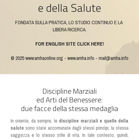
Aggiornamento
e della Salute
Bollino Blu
FONDATA SULLA PRATICA, LO STUDIO CONTINUO E LA 
LIBERA RICERCA.
Eventi
FOR ENGLISH SITE CLICK HERE!
Contatti
© 2025 
www.amhaonline.org
 - 
www.amha.info
 - 
mail@amha.info
Discipline Marziali
ed Arti del Benessere:
due facce della stessa medaglia
In oriente, da sempre, le 
discipline marziali
e quelle della 
salute
 sono state accomunate dagli stessi princìpi, la stessa 
saggezza e lo stesso stile di vita. In tale contesto, quindi, 