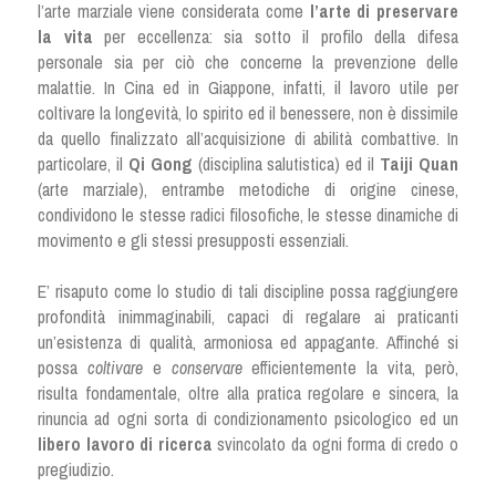
l’arte marziale viene considerata come 
l’arte di preservare 
la vita 
per eccellenza: sia sotto il profilo della difesa 
personale sia per ciò che concerne la prevenzione delle 
malattie. In Cina ed in Giappone, infatti, il lavoro utile per 
coltivare la longevità, lo spirito ed il benessere, non è dissimile 
da quello finalizzato all’acquisizione di abilità combattive. In 
particolare, il 
Qi Gong
 (disciplina salutistica) ed il 
Taiji Quan
(arte marziale), entrambe metodiche di origine cinese, 
condividono le stesse radici filosofiche, le stesse dinamiche di 
movimento e gli stessi presupposti essenziali.
E’ risaputo come lo studio di tali discipline possa raggiungere 
profondità inimmaginabili, capaci di regalare ai praticanti 
un’esistenza di qualità, armoniosa ed appagante. Affinché si 
possa 
coltivare
 e 
conservare
 efficientemente la vita, però, 
risulta fondamentale, oltre alla pratica regolare e sincera, la 
rinuncia ad ogni sorta di condizionamento psicologico ed un 
libero
lavoro di ricerca
 svincolato da ogni forma di credo o 
pregiudizio.