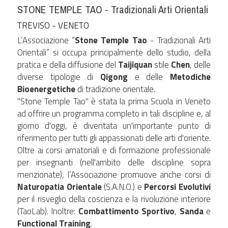
STONE TEMPLE TAO - Tradizionali Arti Orientali
TREVISO - VENETO
L’Associazione “
Stone Temple Tao 
- Tradizionali Arti 
Orientali” si occupa principalmente dello studio, della 
pratica e della diffusione del 
Taijiquan
 stile 
Chen
, delle 
diverse tipologie di 
Qigong
 e delle 
Metodiche 
Bioenergetiche
 di tradizione orientale.
"Stone Temple Tao" è stata la prima Scuola in Veneto 
ad offrire un programma completo in tali discipline e, al 
giorno d'oggi, è diventata un'importante punto di 
riferimento per tutti gli appassionati delle arti d'oriente.
Oltre ai corsi amatoriali e di formazione professionale 
per insegnanti (nell'ambito delle discipline sopra 
menzionate), l’Associazione promuove anche corsi di 
Naturopatia Orientale
 (S.A.N.O.) e 
Percorsi Evolutivi
per il risveglio della coscienza e la rivoluzione interiore 
(TaoLab). Inoltre: 
Combattimento Sportivo
, 
Sanda 
e 
Functional Training
.