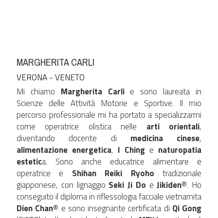
MARGHERITA CARLI
VERONA - VENETO
Mi chiamo 
Margherita Carli
 e sono laureata in 
Scienze delle Attività Motorie e Sportive. Il mio 
percorso professionale mi ha portato a specializzarmi 
come operatrice olistica nelle 
arti orientali
, 
diventando docente di 
medicina cinese
, 
alimentazione energetica
, 
I Ching
 e 
naturopatia 
estetic
a. Sono anche educatrice alimentare e 
operatrice e 
Shihan Reiki Ryoho
 tradizionale 
giapponese, con lignaggio 
Seki Ji Do
 e 
Jikiden
®
. Ho 
conseguito il diploma in riflessologia facciale vietnamita 
Dien Chan
®
 e sono insegnante certificata di 
Qi Gong